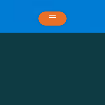
Leistungen
Abbund
Holzrahmenbau
Vermessung
Beratung & Konzeption
Über uns
Referenzen
Karriere