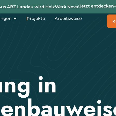
Jetzt entdecken
Aus ABZ Landau wird HolzWerk Nova!
ungen
Projekte
Arbeitsweise
K
ung in
enbauweis