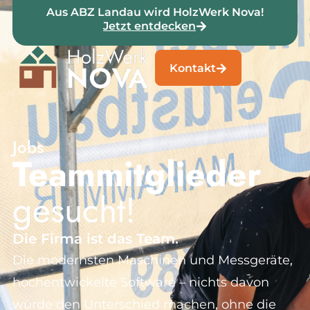
Aus ABZ Landau wird HolzWerk Nova!
Jetzt entdecken
Kontakt
Jobs
Team­mitglieder
gesucht!
Die Firma ist das Team.
Die modernsten Maschinen und Messgeräte,
hochentwickelte Software – nichts davon
würde den Unterschied machen, ohne die