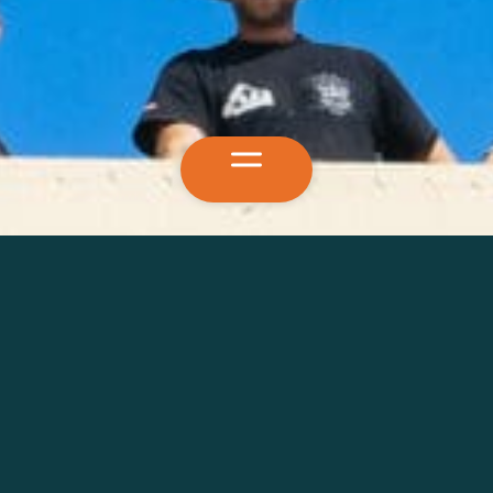
Leistungen
Abbund
Holzrahmenbau
Vermessung
Beratung & Konzeption
Über uns