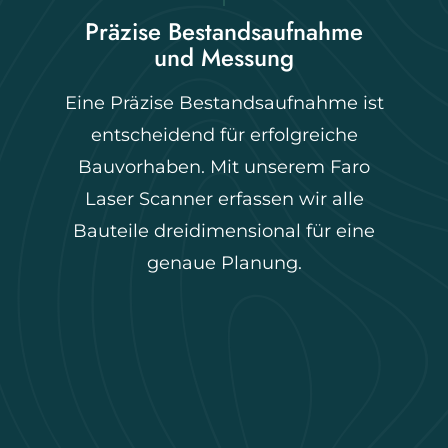
Präzise Bestandsaufnahme
B
und Messung
Wir
Eine Präzise Bestandsaufnahme ist
Berat
entscheidend für erfolgreiche
Bauvorhaben. Mit unserem Faro
Holzb
Laser Scanner erfassen wir alle
Ihre
Bauteile dreidimensional für eine
entwic
genaue Planung.
für Ih
auf
stand
reib