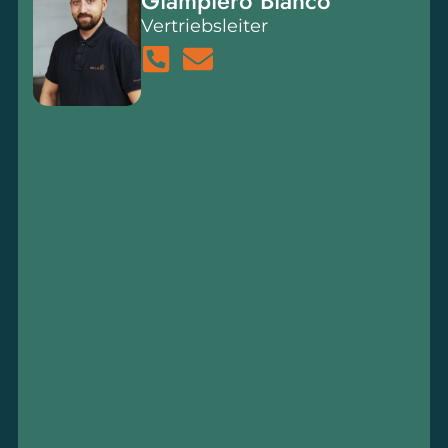
Giampiero Bianco
Vertriebsleiter