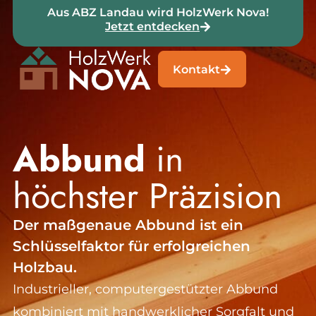
Aus ABZ Landau wird HolzWerk Nova!
Jetzt entdecken
Kontakt
Abbund
in
höchster Präzision
Der maßgenaue Abbund ist ein
Schlüsselfaktor für erfolgreichen
Holzbau.
Industrieller, computergestützter Abbund
kombiniert mit handwerklicher Sorgfalt und