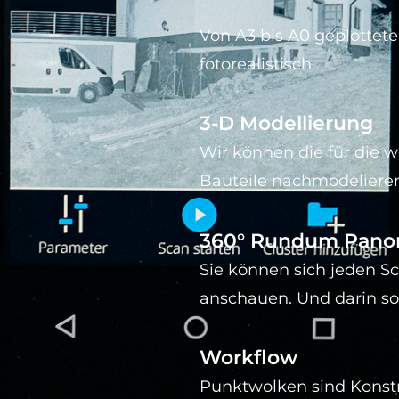
Von A3 bis A0 geplottet
fotorealistisch
3-D Modellierung
Wir können die für die 
Bauteile nachmodeliere
360° Rundum Pano
Sie können sich jeden 
anschauen. Und darin s
Workflow
Punktwolken sind Konst