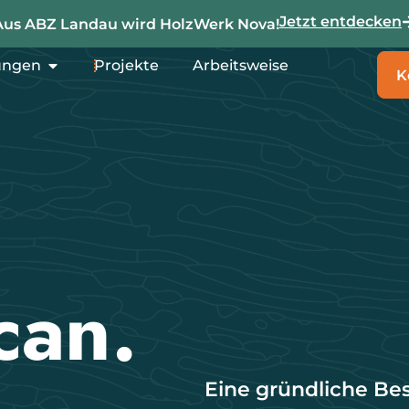
Jetzt entdecken
Aus ABZ Landau wird HolzWerk Nova!
ungen
Projekte
Arbeitsweise
K
can.
Eine gründliche Be