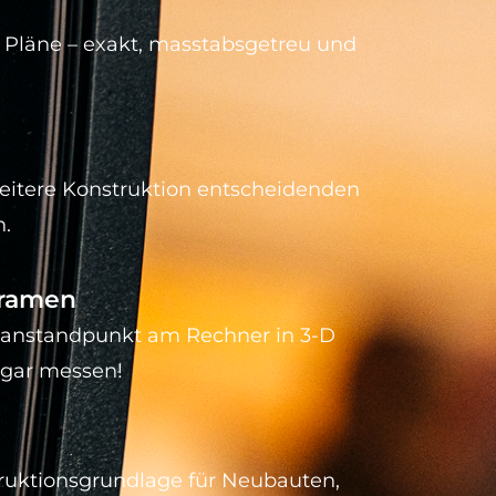
e Pläne – exakt, masstabsgetreu und
weitere Konstruktion entscheidenden
n.
ramen
Scanstandpunkt am Rechner in 3-D
ogar messen!
ruktionsgrundlage für Neubauten,