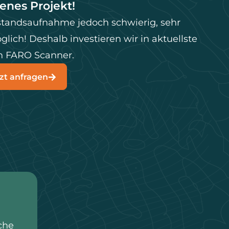
genes Projekt!
estandsaufnahme jedoch schwierig, sehr
lich! Deshalb investieren wir in aktuellste
n FARO Scanner.
zt anfragen
che