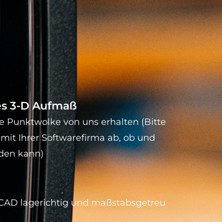
les 3-D Aufmaß
e Punktwolke von uns erhalten (Bitte
 mit Ihrer Softwarefirma ab, ob und
rden kann)
hr CAD lagerichtig und maßstabsgetreu