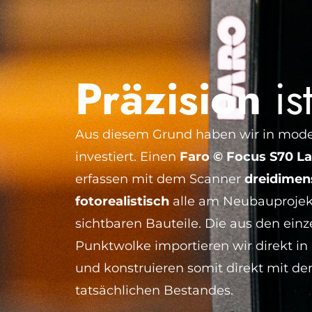
Präzision
ist
Aus diesem Grund haben wir in mode
investiert. Einen
Faro © Focus S70 La
erfassen mit dem Scanner
dreidimen
fotorealistisch
alle am Neubauprojek
sichtbaren Bauteile. Die aus den ein
Punktwolke importieren wir direkt i
und konstruieren somit direkt mit d
tatsächlichen Bestandes.