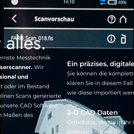
 alles.
rnste Messtechnik
Ein präzises, digita
serscanner.
Wir
Sie können die komplett
sional und
klären Sie in diesem Fall
t oder im Bestand
wie diese importiert we
zelnen Scans generierte
n unsere CAD Software
2-D CAD Daten
en Maßen des
Orthofotos, die sie in I
einlesen können