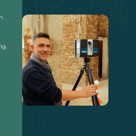
n
ng.