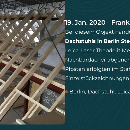
19. Jan. 2020
Frank
Bei diesem Objekt hande
Dachstuhls in Berlin Ste
Leica Laser Theodolit 
Nachbardächer abgenomme
Pfosten erfolgten im Sta
Einzelstückzeichnungen
Berlin
,
Dachstuhl
,
Leic