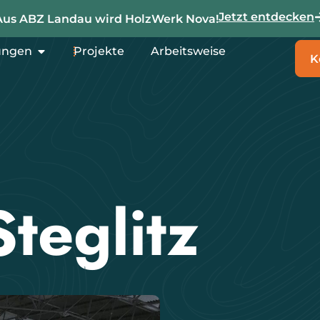
Jetzt entdecken
Aus ABZ Landau wird HolzWerk Nova!
ungen
Projekte
Arbeitsweise
K
Steglitz