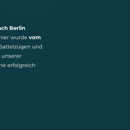
ach Berlin
 hier wurde
vom
2 Sattelzügen und
 unserer
e erfolgreich