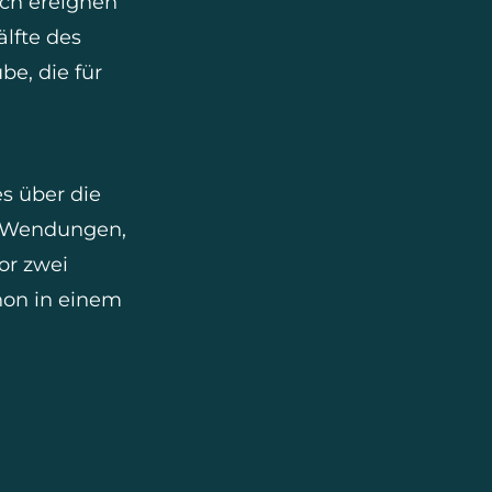
ich ereignen
lfte des
e, die für
s über die
en Wendungen,
or zwei
chon in einem