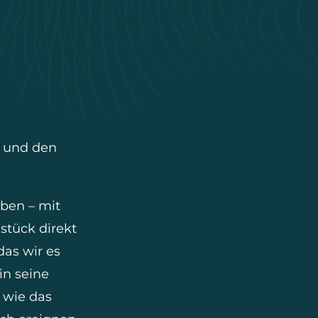
n und den
ben – mit
stück direkt
as wir es
in seine
 wie das