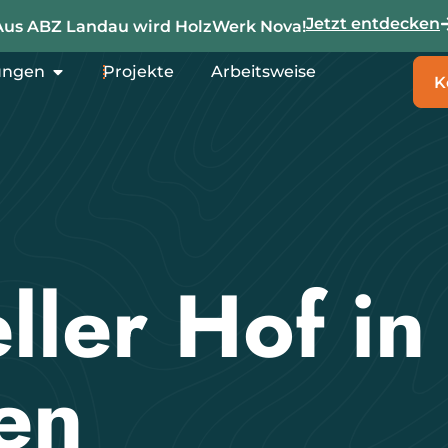
Jetzt entdecken
Aus ABZ Landau wird HolzWerk Nova!
ungen
Projekte
Arbeitsweise
K
ller Hof in
en