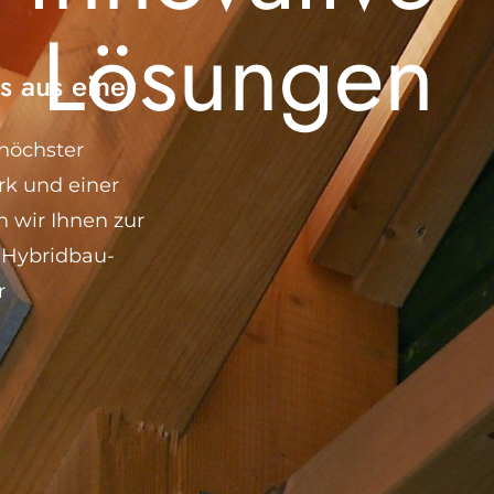
Lösungen
s aus einer
 höchster
rk und einer
 wir Ihnen zur
n Hybridbau-
r