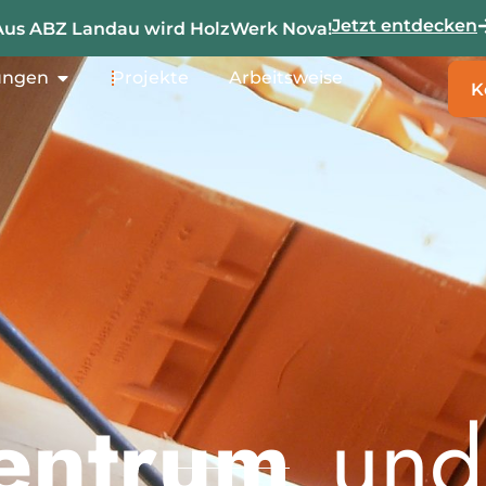
Jetzt entdecken
Aus ABZ Landau wird HolzWerk Nova!
ungen
Projekte
Arbeitsweise
K
entrum
und