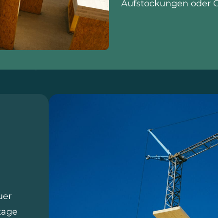
Aufstockungen oder
uer
tage