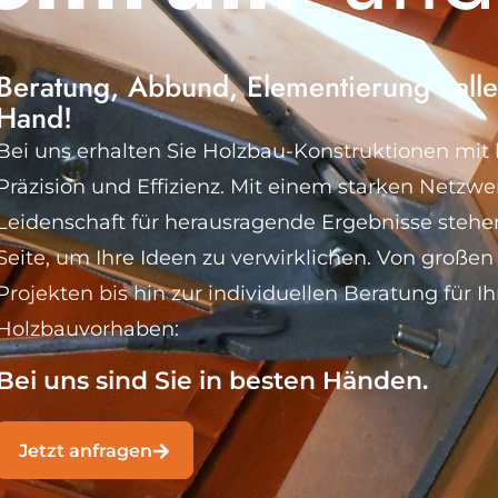
Beratung, Abbund, Elementierung - alle
Hand!
Bei uns erhalten Sie Holzbau-Konstruktionen mit
Präzision und Effizienz. Mit einem starken Netzwe
Leidenschaft für herausragende Ergebnisse stehen
Seite, um Ihre Ideen zu verwirklichen. Von große
Projekten bis hin zur individuellen Beratung für Ih
Holzbauvorhaben:
Bei uns sind Sie in besten Händen.
Jetzt anfragen